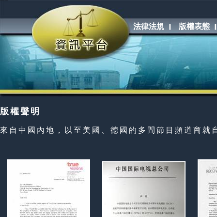
澳門有線電視:處於不公平的營商環境
法律法規
版權表態
版權聲明
來自中國內地，以至美國、德國的多間節目頻道商就